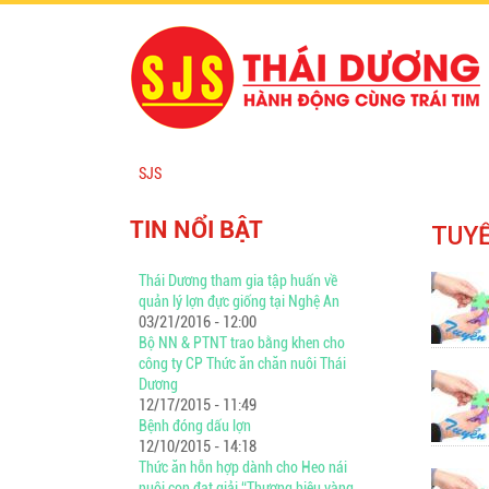
SJS
Bạn đang ở đây
TIN NỔI BẬT
TUY
Thái Dương tham gia tập huấn về
quản lý lợn đực giống tại Nghệ An
03/21/2016 - 12:00
Bộ NN & PTNT trao bằng khen cho
công ty CP Thức ăn chăn nuôi Thái
Dương
12/17/2015 - 11:49
Bệnh đóng dấu lợn
12/10/2015 - 14:18
Thức ăn hỗn hợp dành cho Heo nái
nuôi con đạt giải “Thương hiệu vàng