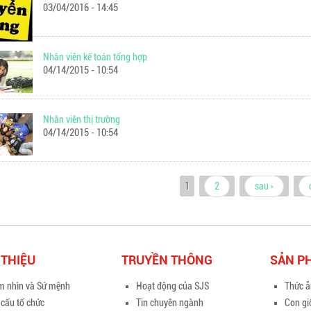
03/04/2016 - 14:45
Nhân viên kế toán tổng hợp
04/14/2015 - 10:54
Nhân viên thị trường
04/14/2015 - 10:54
1
2
sau ›
ng
 THIỆU
TRUYỀN THÔNG
SẢN P
m nhìn và Sứ mệnh
Hoạt động của SJS
Thức ă
 cấu tổ chức
Tin chuyên ngành
Con gi