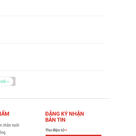
cuối »
HẨM
ĐĂNG KÝ NHẬN
BẢN TIN
n chăn nuôi
Thư điện tử
*
ống