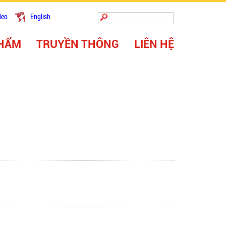
deo
English
Tìm kiếm
Biểu mẫu
PHẨM
TRUYỀN THÔNG
LIÊN HỆ
tìm kiếm